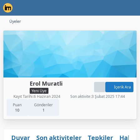
Üyeler
Erol Muratli
İçerik Ara
Yeni Üye
Kayıt Tarihi
6 Haziran 2024
Son aktivite
3 Şubat 2025 17:44
Puan
Gönderiler
10
1
Duvar
Son aktiviteler
Tepkiler
Hakkı