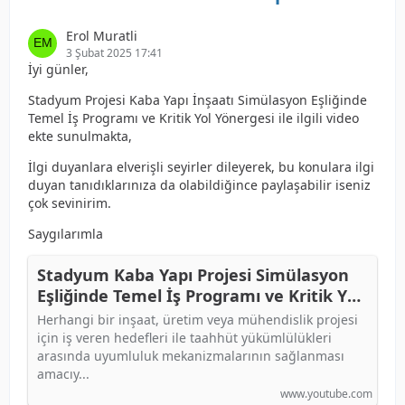
Erol Muratli
3 Şubat 2025 17:41
İyi günler,
Stadyum Projesi Kaba Yapı İnşaatı Simülasyon Eşliğinde
Temel İş Programı ve Kritik Yol Yönergesi ile ilgili video
ekte sunulmakta,
İlgi duyanlara elverişli seyirler dileyerek, bu konulara ilgi
duyan tanıdıklarınıza da olabildiğince paylaşabilir iseniz
çok sevinirim.
Saygılarımla
Stadyum Kaba Yapı Projesi Simülasyon
Eşliğinde Temel İş Programı ve Kritik Yol
Yönergesi
Herhangi bir inşaat, üretim veya mühendislik projesi
için iş veren hedefleri ile taahhüt yükümlülükleri
arasında uyumluluk mekanizmalarının sağlanması
amacıy...
www.youtube.com