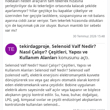
noktaları neden araçların tam tekerlek hizasına
yerleştiriliyor da iki tekerleğin ortasında kalacak şekilde
ayarlanmıyor? Yıllar geçtikçe bu kapaklar çökeliyor ve
üzerinden her geçişte lastiklere, süspansiyona ve rot-balans
ayarına ciddi zarar veriyor. Tam tekerlek hizasında oldukları
için de kaçınmak çok zor oluyor. Bunun mantıklı bir sebebi
var mı?
30 Temmuz 2026 15:48
tekirdagproje
,
Selenoid Valf Nedir?
Nasıl Çalışır? Çeşitleri, Yapısı ve
Kullanım Alanları
konusunu açtı.
Selenoid Valf Nedir? Nasıl Çalışır? Çeşitleri, Yapısı ve
Kullanım Alanları Selenoid Valf Nedir? Selenoid valf
(solenoid valf), elektrik enerjisini elektromanyetik kuvvete
dönüştürerek sıvı veya gaz akışını otomatik olarak kontrol
eden elektromekanik vana çeşididir. Bobine uygulanan
elektrik akımı sayesinde valf açılır veya kapanır ve böylece
akışkanın geçişi kontrol edilir. Su, hava, buhar, doğalgaz,
LPG, yağ, kimyasal sıvılar ve çeşitli endüstriyel akışkanların
kontrolünde kullanılan selenoid…