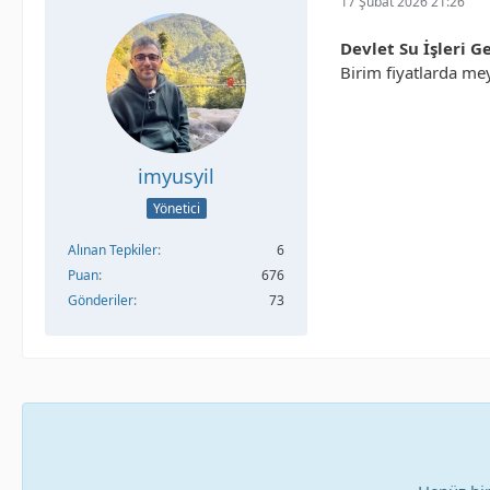
17 Şubat 2026 21:26
Devlet Su İşleri 
Birim fiyatlarda mey
imyusyil
Yönetici
Alınan Tepkiler
6
Puan
676
Gönderiler
73