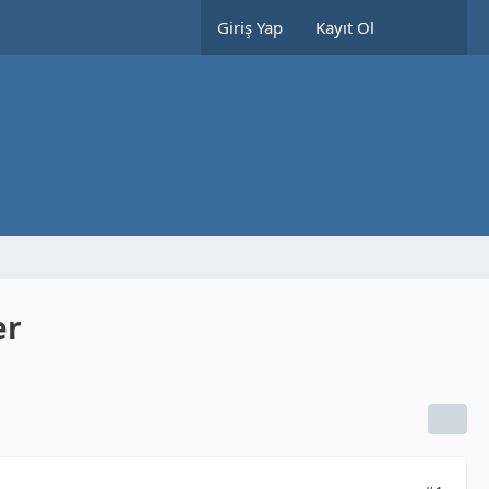
Giriş Yap
Kayıt Ol
er