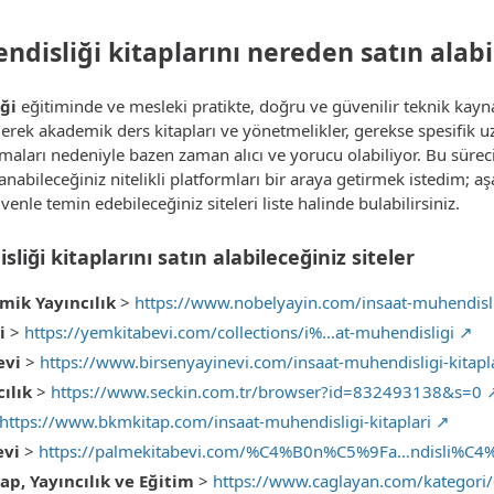
disliği kitaplarını nereden satın alabi
ği
eğitiminde ve mesleki pratikte, doğru ve güvenilir teknik kayna
erek akademik ders kitapları ve yönetmelikler, gerekse spesifik u
maları nedeniyle bazen zaman alıcı ve yorucu olabiliyor. Bu sürec
nabileceğiniz nitelikli platformları bir araya getirmek istedim; a
enle temin edebileceğiniz siteleri liste halinde bulabilirsiniz.
iği kitaplarını satın alabileceğiniz siteler
mik Yayıncılık
>
https://www.nobelyayin.com/insaat-muhendislig
i
>
https://yemkitabevi.com/collections/i%…at-muhendisligi
evi
>
https://www.birsenyayinevi.com/insaat-muhendisligi-kitapl
cılık
>
https://www.seckin.com.tr/browser?id=832493138&s=0
https://www.bkmkitap.com/insaat-muhendisligi-kitaplari
evi
>
https://palmekitabevi.com/%C4%B0n%C5%9Fa…ndisli%C4%
ap, Yayıncılık ve Eğitim
>
https://www.caglayan.com/kategori/6