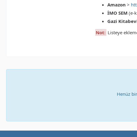
Amazon
>
ht
İMO SEM
(e-k
Gazi Kitabev
Not:
Listeye eklemek
Henüz bi