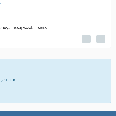
konuya mesaj yazabilirsiniz.
çası olun!