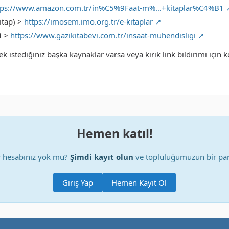
tps://www.amazon.com.tr/in%C5%9Faat-m%…+kitaplar%C4%B1
itap) >
https://imosem.imo.org.tr/e-kitaplar
i
>
https://www.gazikitabevi.com.tr/insaat-muhendisligi
 istediğiniz başka kaynaklar varsa veya kırık link bildirimi için 
Hemen katıl!
r hesabınız yok mu?
Şimdi kayıt olun
ve topluluğumuzun bir par
Giriş Yap
Hemen Kayıt Ol