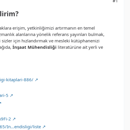
#1
lirim?
klara erişim, yetkinliğimizi artırmanın en temel
zmanlık alanlarına yönelik referans yayınları bulmak,
i sizler için hızlandırmak ve mesleki kütüphanenizi
şağıda,
İnşaat Mühendisliği
literatürüne ait yerli ve
i-kitaplari-886/
ari-5
9Fi-2
5/In…endisligi/liste