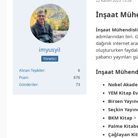
22 Kasım 2025 15:26
İnşaat Mühen
İnşaat Mühendisli
adımlarından biri. G
dağınık internet ara
imyusyil
oluştururken faydala
yabancı yayınları güv
Yönetici
Alınan Tepkiler
6
İnşaat Mühendisl
Puan
676
Nobel Akade
Gönderiler
73
YEM Kitap Ev
Birsen Yayın
Seçkin Yayın
BKM Kitap
>
Palme Kitab
Çağlayan Kit