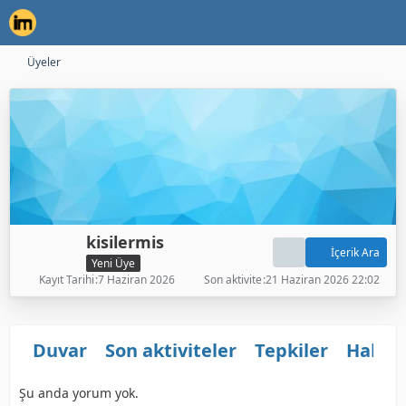
Üyeler
kisilermis
İçerik Ara
Yeni Üye
Kayıt Tarihi
7 Haziran 2026
Son aktivite
21 Haziran 2026 22:02
Duvar
Son aktiviteler
Tepkiler
Hakkı
Şu anda yorum yok.