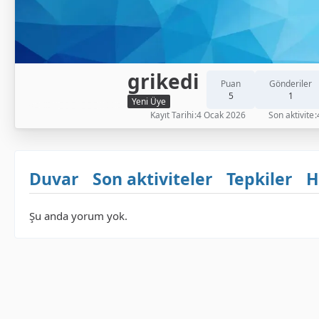
grikedi
Puan
Gönderiler
5
1
Yeni Üye
Kayıt Tarihi
4 Ocak 2026
Son aktivite
Duvar
Son aktiviteler
Tepkiler
H
Şu anda yorum yok.