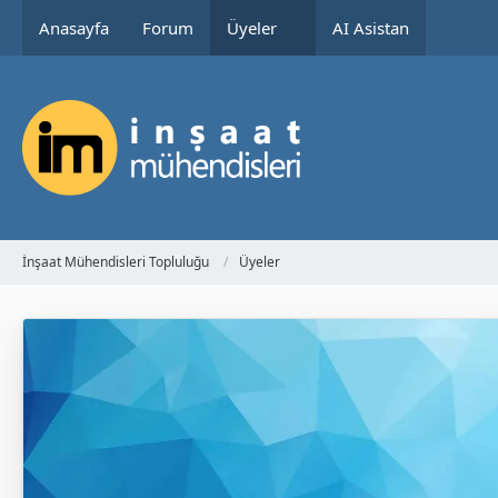
Anasayfa
Forum
Üyeler
AI Asistan
İnşaat Mühendisleri Topluluğu
Üyeler