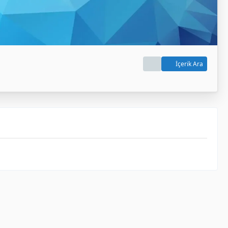
İçerik Ara